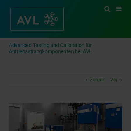
Zum
Inhalt
springen
Advanced Testing and Calibration für
Antriebsstrangkomponenten bei AVL
Zurück
Vor
Zeige
grösseres
Bild