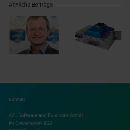
Ähnliche Beiträge
Die Anforderungen
Wechselrichter neu
des EU Cyber
gedacht: die Vorteile
Resilience Act
von 800-Volt-SiC
sicher meistern –
n
(Siliziumkarbid)
wir unterstützen Sie
Plattformen
dabei
Kontakt
AVL Software and Functions GmbH
Im Gewerbepark B29