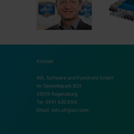
Wechselrichter neu
Di
hre Engagement
gedacht: die Vorteile
r AVL: Anton
von 800-Volt-SiC
Resi
rmaier geht in
(Siliziumkarbid)
m
n Ruhestand
Plattformen
unte
Kontakt
AVL Software and Functions GmbH
Im Gewerbepark B29
93059 Regensburg
Tel: 0941 630 89-0
Email:
info.sfr@avl.com