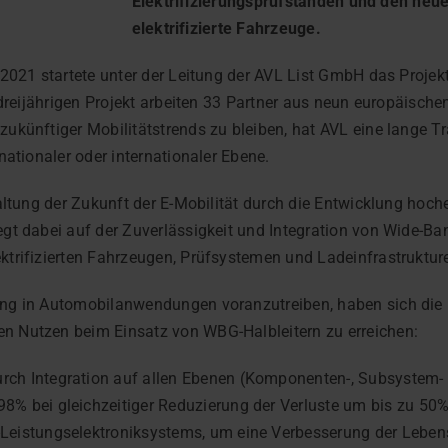
Elektrifizierungsprüfständen und den neue
elektrifizierte Fahrzeuge.
. Mai 2021 startete unter der Leitung der AVL List GmbH das Pro
m dreijährigen Projekt arbeiten 33 Partner aus neun europäis
künftiger Mobilitätstrends zu bleiben, hat AVL eine lange Tra
nationaler oder internationaler Ebene.
altung der Zukunft der E-Mobilität durch die Entwicklung hoche
gt dabei auf der Zuverlässigkeit und Integration von Wide-Ba
trifizierten Fahrzeugen, Prüfsystemen und Ladeinfrastruktur
g in Automobilanwendungen voranzutreiben, haben sich die Hi
 Nutzen beim Einsatz von WBG-Halbleitern zu erreichen:
rch Integration auf allen Ebenen (Komponenten-, Subsystem-
8% bei gleichzeitiger Reduzierung der Verluste um bis zu 50%
Leistungselektroniksystems, um eine Verbesserung der Lebens