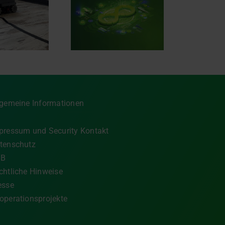
Die Zukunft der
tomotive Software
stalten – mit AVL
ESTRA®.SIGNAL
lgemeine Informationen
pressum und Security Kontakt
tenschutz
GB
chtliche Hinweise
esse
operationsprojekte