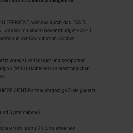
sten Stromrichtertechnologien für
jekt HiEFFICIENT, welches durch das ECSEL
chen Ländern mit einem Gesamtbudget von 41
dition in der Koordination solcher
ffizienter, zuverlässiger und kompakter
ndgap (WBG) Halbleitern in elektronischen
en.
EFFICIENT-Partner ehrgeizige Ziele gesetzt,
 und Systemebene),
,
dauer um bis zu 20 % zu erreichen.