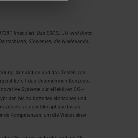
7281 finanziert. Das ESCEL JU wird durch
eutschland, Slowenien, die Niederlande,
cklung, Simulation und das Testen von
geist liefert das Unternehmen Konzepte,
nnovative Systeme zur effektiven CO
-
2
hybriden bis zu batterieelektrischen und
rozesses von der Ideenphase bis zur
ende Kompetenzen, um die Vision einer
 über 26 Länder erstreckt, und mit 45