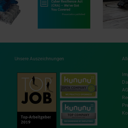
e Anforderungen
des EU Cyber
Innovation in
Au
lience Act sicher
Bewegung
ge
eistern – wir
MA
rstützen Sie dabei
Unsere Auszeichnungen
Al
Im
Da
A
Re
Pr
Ko