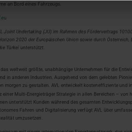
me an Bord eines Fahrzeugs.
.eu
 Joint Undertaking (JU) im Rahmen des Fördervertrags 10100
rizon 2020 der Europäischen Union sowie durch Österreich, D
die Türkei unterstützt.
L das weltweit größte, unabhängige Unternehmen für die Entwi
d in anderen Industrien. Ausgehend von dem gelebten Pionier
 morgen zu gestalten. AVL entwickelt kosteneffiziente und i
 einer Multi-Energieträger Strategie in allen Bereichen – von 
men unterstützt Kunden während des gesamten Entwicklungsp
utonomes Fahren und Digitalisierung verfügt AVL über umfass
 Realität umzusetzen.
meinsam mit einem internationalen Expertennetzwerk, das sich