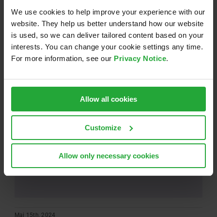
Aus datenschutzrechtlichen Gründen
We use cookies to help improve your experience with our
benötigt YouTube Ihre Einwilligung um
website. They help us better understand how our website
geladen zu werden. Mehr Informationen
is used, so we can deliver tailored content based on your
finden Sie unter
Datenschutz
.
interests. You can change your cookie settings any time.
For more information, see our
Privacy Notice
.
Akzeptieren
Allow all cookies
Customize
Allow only necessary cookies
Mai 15th, 2024