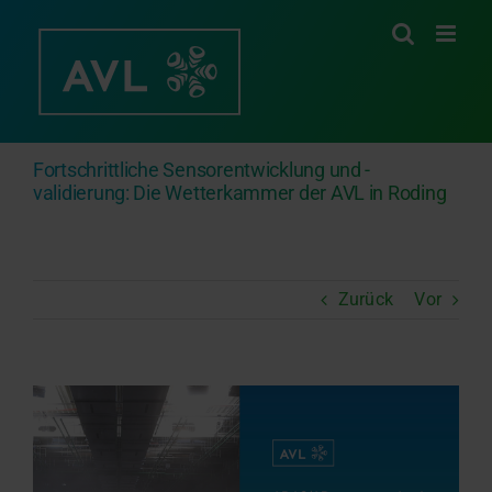
Zum
Inhalt
springen
Fortschrittliche Sensorentwicklung und -
validierung: Die Wetterkammer der AVL in Roding
Zurück
Vor
Zeige
grösseres
Bild