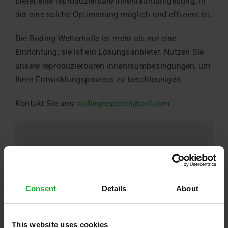
bietet eine reproduzierbare Innenraumumgebung, in
der eine solche Optimierung möglich und effizient ist.
Die Roding-Wetterhalle ist mehr als nur eine
Einrichtung; sie ist ein Lösungsanbieter. Nutzen Sie
unsere reproduzierbaren Innenraumbedingungen, um
Ihren Entwicklungsprozess zu beschleunigen.
Kontakt Sie uns:
rodingresearch@avl.com
Consent
Details
About
This website uses cookies