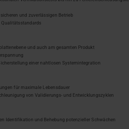
n
icheren und zuverlässigen Betrieb
r Qualitätsstandards
iterplattenebene und auch am gesamten Produkt
derspannung
cherstellung einer nahtlosen Systemintegration
gungen für maximale Lebensdauer
schleunigung von Validierungs- und Entwicklungszyklen
igen Identifikation und Behebung potenzieller Schwächen