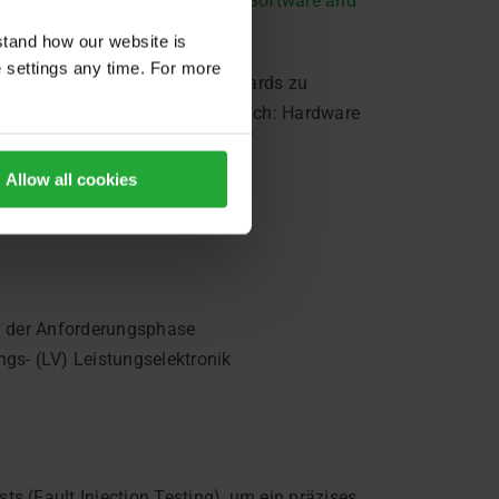
en? Erfahren Sie mehr über
AVL Software and
stand how our website is
e settings any time. For more
entscheidend, um Qualitätsstandards zu
sse zu erfüllen. Aber mal ehrlich: Hardware
ung.
Allow all cookies
in der Anforderungsphase
gs- (LV) Leistungselektronik
s (Fault Injection Testing), um ein präzises