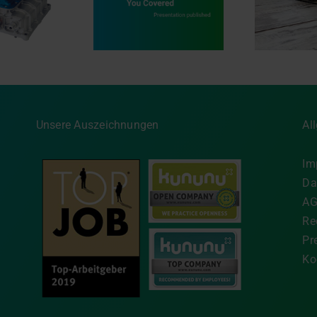
des EU Cyber
Innovation in
Au
lience Act sicher
Bewegung
ge
eistern – wir
MA
rstützen Sie dabei
Unsere Auszeichnungen
Al
Im
Da
A
Re
Pr
Ko