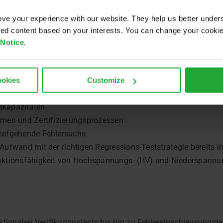
hste Standards erfüllt – ohne die Entwicklung zu verlangsam
ösungen:
ve your experience with our website. They help us better under
ored content based on your interests. You can change your cooki
 bis hin zur vollständigen Validierung: Hardware-Tests sind 
 Notice
.
n sicherzustellen und branchenspezifische Vorgaben und Proze
ren, ohne an Effizienz einzubüßen, ist eine echte Herausforder
ookies
Customize
tkapazitäten
rmen und Zertifizierungsprozessen
tiefgehende Fehlersuche
Aufwand mit der richtigen Regressions-Teststrategie bereits 
nktionsfähigkeit von Hochspannungs- (HV) und Niederspannun
onalen Verifikationstests bis hin zu Fehlereinschleusungstest