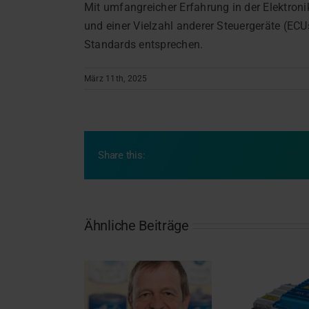
Mit umfangreicher Erfahrung in der Elektro
und einer Vielzahl anderer Steuergeräte (ECU
Standards entsprechen.
März 11th, 2025
Share this:
Ähnliche Beiträge
Wechselrichter neu
Di
hre Engagement