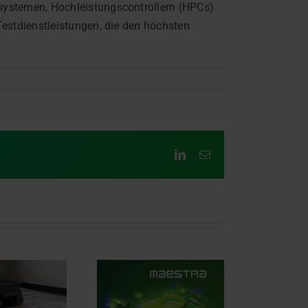
systemen, Hochleistungscontrollern (HPCs)
estdienstleistungen, die den höchsten
LinkedIn
E-
Mail
Die Zukunft der