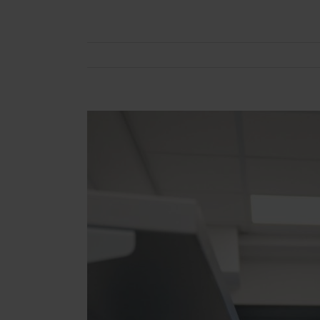
Zeige
grösseres
Bild