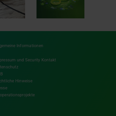
tomotive Software
stalten – mit AVL
ESTRA®.SIGNAL
lgemeine Informationen
pressum und Security Kontakt
tenschutz
GB
chtliche Hinweise
esse
operationsprojekte