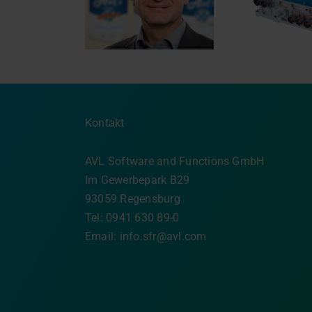
gedacht: die Vorteile
r AVL: Anton
von 800-Volt-SiC
Resi
rmaier geht in
(Siliziumkarbid)
m
n Ruhestand
Plattformen
unte
Kontakt
AVL Software and Functions GmbH
Im Gewerbepark B29
93059 Regensburg
Tel: 0941 630 89-0
Email:
info.sfr@avl.com