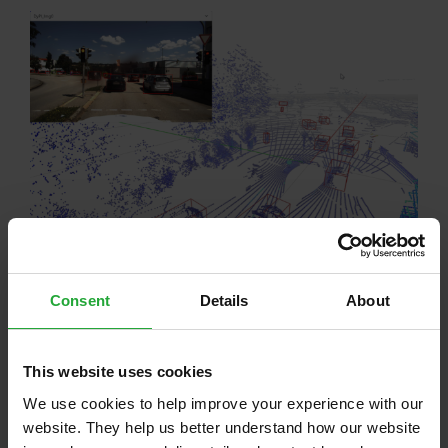
Consent
Details
About
Der Schlüssel liegt in einer intelligenten Kombination
beider Methoden. Automatisiertes Labeling kann
große Datenmengen effizient verarbeiten, während
This website uses cookies
manuelle Überprüfungen und Feinjustierungen die
We use cookies to help improve your experience with our
notwendige Präzision gewährleisten. Bei der
AVL
website. They help us better understand how our website
Software and Functions GmbH
maximieren wir mit