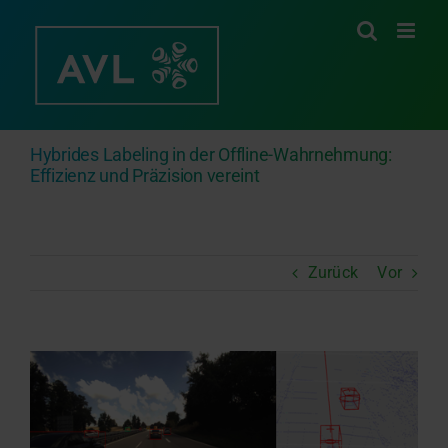
Zum
Inhalt
springen
Hybrides Labeling in der Offline-Wahrnehmung:
Effizienz und Präzision vereint
Zurück
Vor
Zeige
grösseres
Bild