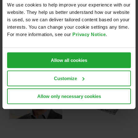
We use cookies to help improve your experience with our
website. They help us better understand how our website
is used, so we can deliver tailored content based on your
Share this:
interests. You can change your cookie settings any time.
For more information, see our
Privacy Notice
.
LinkedIn
E-
Mail
Allow all cookies
Ähnliche Beiträge
Customize
Die Anforderungen
Wechselrichter neu
Allow only necessary cookies
des EU Cyber
gedacht: die Vorteile
Resilience Act
von 800-Volt-SiC
sicher meistern –
n
(Siliziumkarbid)
wir unterstützen Sie
Plattformen
dabei