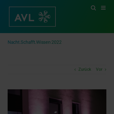
Zum
Inhalt
springen
Nacht.Schafft.Wissen 2022
Zurück
Vor
Zeige
grösseres
Bild