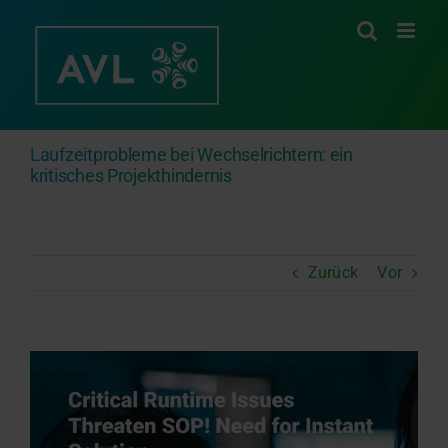
Zum
Inhalt
springen
Laufzeitprobleme bei Wechselrichtern: ein
kritisches Projekthindernis
Zurück
Vor
Zeige
grösseres
Bild