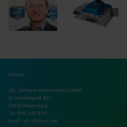
Die Anforderungen
Wechselrichter neu
des EU Cyber
gedacht: die Vorteile
Resilience Act
von 800-Volt-SiC
sicher meistern –
n
(Siliziumkarbid)
wir unterstützen Sie
Plattformen
dabei
Kontakt
AVL Software and Functions GmbH
Im Gewerbepark B29
93059 Regensburg
Tel: 0941 630 89-0
Email:
info.sfr@avl.com