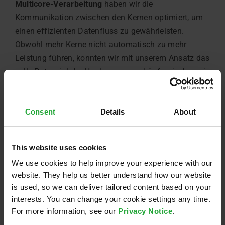
Multicore-Verarbeitung
haben wir die
Kommunikation zwischen den Kernen optimiert, um
einen effizienten Datenfluss zu gewährleisten.
Obwohl mehr Kerne nicht automatisch zu mehr
Leistung führen, konnten wir mit unserem Ansatz das
volle Potenzial der Hardware ausschöpfen, indem wir
das Datenmanagement zwischen den Kernen
rationalisiert haben.
Consent
Details
About
Bei
AVL Software and Functions
gehen wir über die
Fehlersuche hinaus. Wir nutzen unser umfassendes
This website uses cookies
technisches Know-how, stellen die richtigen Fragen
und liefern Ergebnisse – auch unter schwierigsten
We use cookies to help improve your experience with our
website. They help us better understand how our website
Bedingungen.
is used, so we can deliver tailored content based on your
interests. You can change your cookie settings any time.
Wie haben wir Ihr Problem gelöst? Wenn Sie mehr
For more information, see our
Privacy Notice
.
wissen möchten, kontaktieren Sie uns: