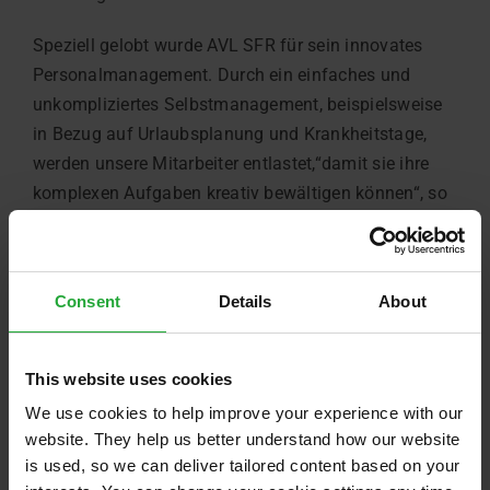
Speziell gelobt wurde AVL SFR für sein innovates
Personalmanagement. Durch ein einfaches und
unkompliziertes Selbstmanagement, beispielsweise
in Bezug auf Urlaubsplanung und Krankheitstage,
werden unsere Mitarbeiter entlastet,“damit sie ihre
komplexen Aufgaben kreativ bewältigen können“, so
Human Resource Manager Stefan Schmid.
Dezember 2nd, 2016
Consent
Details
About
This website uses cookies
Share this:
We use cookies to help improve your experience with our
LinkedIn
E-
website. They help us better understand how our website
Mail
is used, so we can deliver tailored content based on your