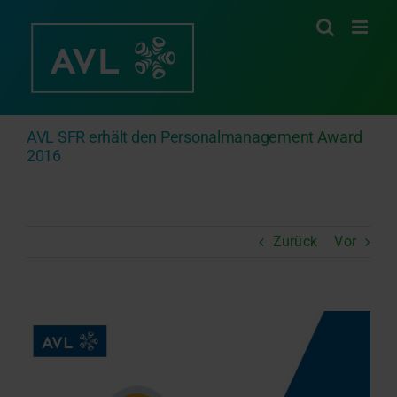
Zum
Inhalt
springen
AVL SFR erhält den Personalmanagement Award
2016
Zurück
Vor
Zeige
grösseres
Bild