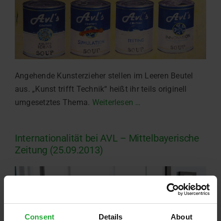
Angehende Kunsterzieher stellen im Leeren Beutel
aus. „Kunst trifft Technik“ heißt ihr teils originell
umgesetztes Thema.
Weiterlesen …
Internationalität bei AVL – Mittelbayerische
Zeitung (25.09.2013)
Consent
Details
About