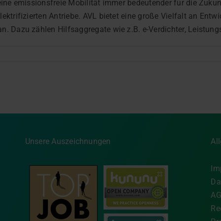
eine emissionsfreie Mobilität immer bedeutender für die Zukun
ktrifizierten Antriebe. AVL bietet eine große Vielfalt an Entw
 Dazu zählen Hilfsaggregate wie z.B. e-Verdichter, Leistungsin
Unsere Auszeichnungen
Al
Im
Da
A
Re