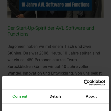
Der Start-Up-Spirit der AVL Software and
Functions
Begonnen haben wir mit einem Tisch und zwei
Stühlen. Das war 2008. Heute, 10 Jahre später, sind
wir ein ca. 450 Personen starkes Team.
Zurückblicken können wir auf 10 Jahre voller
Wandel, Innovation und Entwicklung. Von uns selbst,
aber auch von Software- und Systemlösungen,
Prototypen und Serienmodellen und damit auch [...]
Consent
Details
About
Juli 23rd, 2018
Weiterlesen