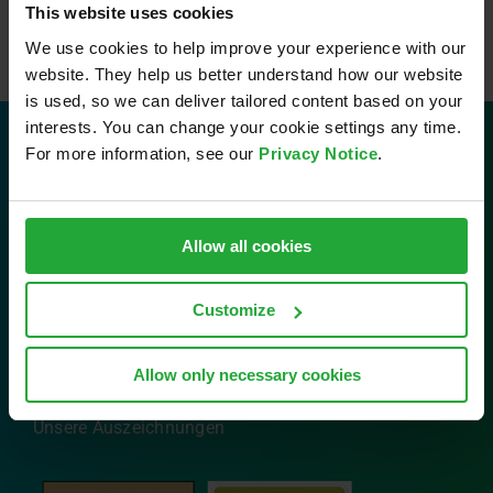
This website uses cookies
We use cookies to help improve your experience with our
website. They help us better understand how our website
is used, so we can deliver tailored content based on your
interests. You can change your cookie settings any time.
For more information, see our
Privacy Notice
.
Kontakt
AVL Software and Functions GmbH
Allow all cookies
Im Gewerbepark B29
93059 Regensburg
Customize
Tel: 0941 630 89-0
Email:
info.sfr@avl.com
Allow only necessary cookies
Unsere Auszeichnungen