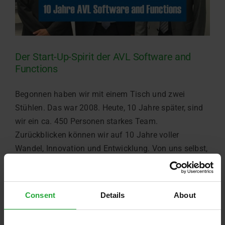
Der Start-Up-Spirit der AVL Software and
Functions
Begonnen haben wir mit einem Tisch und zwei
Stühlen. Das war 2008. Heute, 10 Jahre später, sind
wir ein ca. 450 Personen starkes Team.
Zurückblicken können wir auf 10 Jahre voller
Wandel, Innovation und Entwicklung. Von uns selbst,
aber auch von Software- und Systemlösungen,
Prototypen und Serienmodellen und damit auch [...]
Consent
Details
About
Juli 23rd, 2018
Weiterlesen