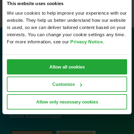
This website uses cookies
We use cookies to help improve your experience with our
website. They help us better understand how our website
is used, so we can deliver tailored content based on your
interests. You can change your cookie settings any time.
For more information, see our
Privacy Notice
.
Kontakt
AVL Software and Functions GmbH
Allow all cookies
Im Gewerbepark B29
93059 Regensburg
Customize
Tel: 0941 630 89-0
Email:
info.sfr@avl.com
Allow only necessary cookies
Unsere Auszeichnungen