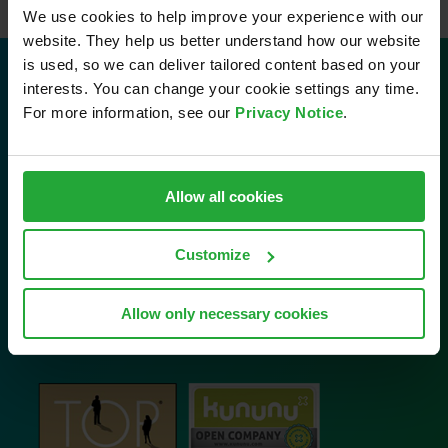
We use cookies to help improve your experience with our
website. They help us better understand how our website
is used, so we can deliver tailored content based on your
interests. You can change your cookie settings any time.
Kontakt
For more information, see our
Privacy Notice
.
AVL Software and Functions GmbH
Im Gewerbepark B29
Allow all cookies
93059 Regensburg
Tel: 0941 630 89-0
Customize
Email:
info.sfr@avl.com
Allow only necessary cookies
Unsere Auszeichnungen