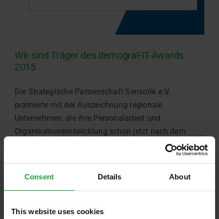
Wir sind Träger des demograFIT-Awards
2015
Die Strategische Partnerschaft Sensorik e.V.
prämierte mit der Auszeichnung regionale
Unternehmen, die ihre Personalarbeit und
Organisationsentwicklung schon jetzt nach dem
demografischen Wandel ausrichten. […]
April 21st, 2015
Consent
Details
About
Weiterlesen
This website uses cookies