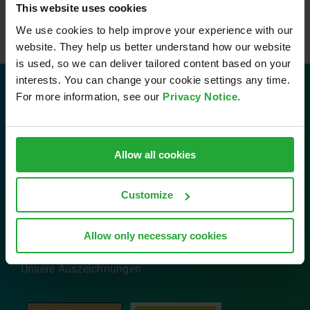
This website uses cookies
We use cookies to help improve your experience with our
website. They help us better understand how our website
is used, so we can deliver tailored content based on your
interests. You can change your cookie settings any time.
For more information, see our
Privacy Notice
.
Kontakt
AVL Software and Functions GmbH
Allow all cookies
Im Gewerbepark B29
93059 Regensburg
Customize
Tel: 0941 630 89-0
Email:
info.sfr@avl.com
Allow only necessary cookies
Unsere Auszeichnungen