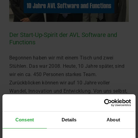
Der Start-Up-Spirit der AVL Software and
Functions
Begonnen haben wir mit einem Tisch und zwei
Stühlen. Das war 2008. Heute, 10 Jahre später, sind
wir ein ca. 450 Personen starkes Team.
Zurückblicken können wir auf 10 Jahre voller
Wandel, Innovation und Entwicklung. Von uns selbst,
aber auch von Software- und Systemlösungen,
Prototypen und Serienmodellen und damit auch [...]
Consent
Details
About
Juli 23rd, 2018
Weiterlesen