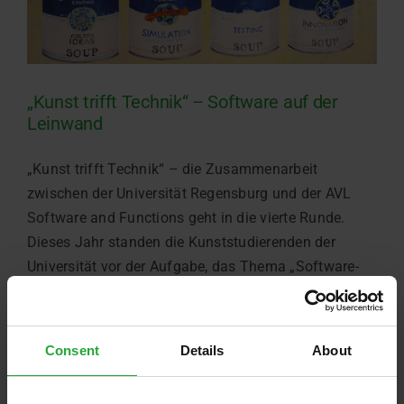
„Kunst trifft Technik“ – Software auf der
Leinwand
„Kunst trifft Technik“ – die Zusammenarbeit
zwischen der Universität Regensburg und der AVL
Software and Functions geht in die vierte Runde.
Dieses Jahr standen die Kunststudierenden der
Universität vor der Aufgabe, das Thema „Software-
und Funktionsentwicklung“ malerisch umzusetzen.
[…]
Consent
Details
About
November 14th, 2014
Weiterlesen