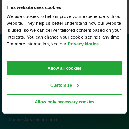
This website uses cookies
We use cookies to help improve your experience with our
website. They help us better understand how our website
is used, so we can deliver tailored content based on your
interests. You can change your cookie settings any time.
For more information, see our
Privacy Notice
.
Kontakt
AVL Software and Functions GmbH
Allow all cookies
Im Gewerbepark B29
93059 Regensburg
Customize
Tel: 0941 630 89-0
Email:
info.sfr@avl.com
Allow only necessary cookies
Unsere Auszeichnungen