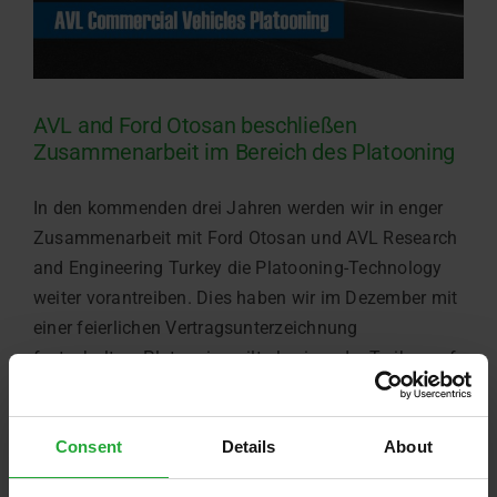
AVL and Ford Otosan beschließen
Zusammenarbeit im Bereich des Platooning
In den kommenden drei Jahren werden wir in enger
Zusammenarbeit mit Ford Otosan und AVL Research
and Engineering Turkey die Platooning-Technology
weiter vorantreiben. Dies haben wir im Dezember mit
einer feierlichen Vertragsunterzeichnung
festgehalten. Platooning gilt als einer der Treiber auf
dem Weg hin zum autonomen Fahren. Es ermöglicht
LKW, in [...]
Consent
Details
About
Dezember 21st, 2018
Weiterlesen