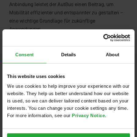
Anbindung leistet der AutBus einen Beitrag, um
Mobilität effizienter und entspannter zu gestalten –
eine wichtige Grundlage für zukünftige
Anwendungen.
Unterstützt wurde das Projekt von Vertretern der
Politik, darunter der Regener Landrat Dr. Ronny Raith
und Bürgermeister Daniel Graßl. Solche
Consent
Details
About
Partnerschaften spielen eine wichtige Rolle, um
gemeinsam die Infrastruktur für autonomes Fahren
This website uses cookies
weiterzuentwickeln.
We use cookies to help improve your experience with our
Wir sind überzeugt, dass autonomer Verkehr das
website. They help us better understand how our website
is used, so we can deliver tailored content based on your
Potenzial hat, nicht nur den öffentlichen Nahverkehr
interests. You can change your cookie settings any time.
zu stärken, sondern auch Mobilität in abgelegeneren
For more information, see our
Privacy Notice
.
Regionen neu zu definieren.
Möchten Sie unseren AutBus in Aktion erleben?