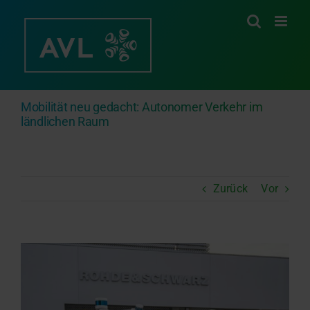
Zum
Inhalt
springen
Mobilität neu gedacht: Autonomer Verkehr im
ländlichen Raum
Zurück
Vor
Zeige
grösseres
Bild