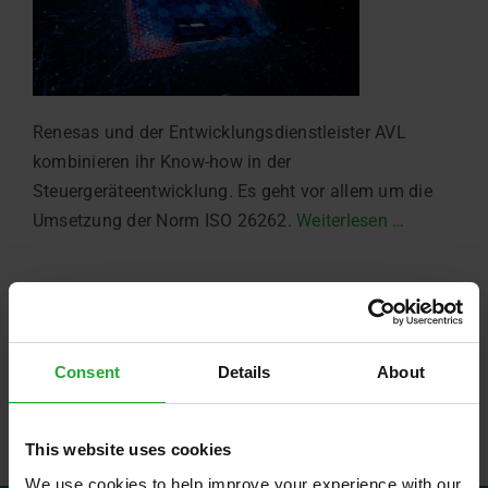
Renesas und der Entwicklungsdienstleister AVL
kombinieren ihr Know-how in der
Steuergeräteentwicklung. Es geht vor allem um die
Umsetzung der Norm ISO 26262.
Weiterlesen …
Consent
Details
About
This website uses cookies
We use cookies to help improve your experience with our