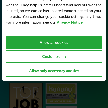
website. They help us better understand how our website
is used, so we can deliver tailored content based on your
Kontakt
interests. You can change your cookie settings any time.
For more information, see our
Privacy Notice
.
AVL Software and Functions GmbH
Im Gewerbepark B29
93059 Regensburg
Allow all cookies
Tel: 0941 630 89-0
Email:
info.sfr@avl.com
Customize
Allow only necessary cookies
Unsere Auszeichnungen