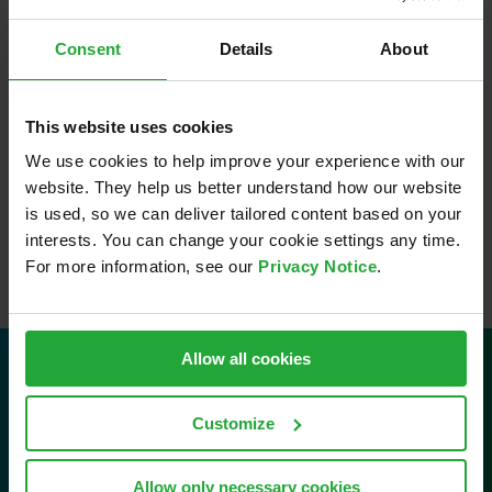
Unternehmen für Entwicklung, Simulation und Test in
der Automobilindustrie und in anderen Branchen.
Consent
Details
About
Weiterlesen …
This website uses cookies
We use cookies to help improve your experience with our
website. They help us better understand how our website
is used, so we can deliver tailored content based on your
interests. You can change your cookie settings any time.
For more information, see our
Privacy Notice
.
Allow all cookies
Kontakt
Customize
AVL Software and Functions GmbH
Im Gewerbepark B29
Allow only necessary cookies