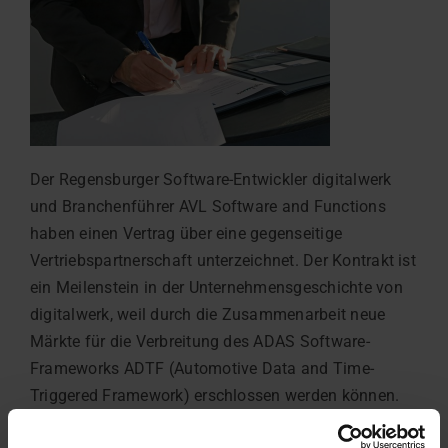
Der Regensburger Software-Entwickler digitalwerk
und Branchenführer AVL Software and Functions
haben einen Vertrag über eine gegenseitige
Vertriebspartnerschaft unterzeichnet. Der Kontrakt ist
ein Meilenstein in der Unternehmensgeschichte von
digitalwerk, weil durch die Zusammenarbeit neue
Märkte für die Verbreitung des ADAS Software-
Frameworks ADTF (Automotive Data and Time-
Triggered Framework) erschlossen werden können.
AVL ist das weltweit größte unabhängige