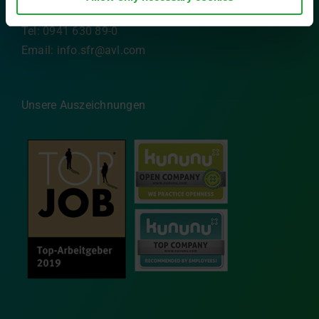
93059 Regensburg
Tel: 0941 630 89-0
Email:
info.sfr@avl.com
Unsere Auszeichnungen