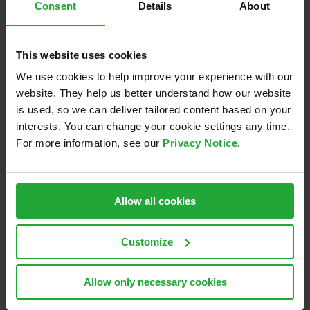
Qualität – dank Kunst, Kreativität, Mut und Technik.
Consent
Details
About
Stehenbleiben war noch nie unser Ding! Nur wer in
Bewegung ist, kann sich den Herausforderungen der
This website uses cookies
Zeit aktiv stellen und Lösungen und Wege für die
Zukunft finden. Mobil bleiben, kreative Wege finden,
We use cookies to help improve your experience with our
Neues wagen und schnell umsetzen – das trifft
website. They help us better understand how our website
is used, so we can deliver tailored content based on your
gleichwohl auf das Projekt „Kunst trifft Technik“ wie
interests. You can change your cookie settings any time.
unsere
For more information, see our
Privacy Notice
.
Senffabrikation zu. Wir freuen uns auf die Gedanken
der Studierenden der Universität Regensburg zum
Thema „Mobilität“ im Projekt „Kunst trifft Technik“
Allow all cookies
und
die neuen Kompositionen aus natürlichen Zutaten.
Customize
(Franz Wunderlich)
Copyright der Werke bei den Urhebern
Allow only necessary cookies