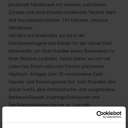
produziert Händlmaier mit reinsten, natürlichen
Zutaten und unter Einsatz modernster Technik Senf-
und Saucenspezialitäten. 1914 bewies Johanna
Händlmaier
viel Mut und Kreativität, als sie in der
Familienmetzgerei das Rezept für den süßen Senf
entwickelte, um ihren Kunden etwas Besonderes zu
ihren Würsten zu bieten. Heute stellen wir mit viel
Liebe fürs Detail und unter Einsatz präzisester
Hightech- Anlagen über 30 verschiedene Senf-,
Saucen- und Dressingsorten her. Vom Klassiker des
süßen Senfs, über mittelscharfen und ausgefallene
Barbecue-Saucen, fruchtige Grillsaucen und
Senfkompositionen bis hin zu Lowcarb-
Salatdressings: Händlmaier steht seit Anbeginn an
für herausragenden Senf und Saucen höchster