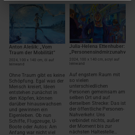
Julia-Helena Ettenhuber:
Le
Anton Alešik: „Vom
„Personensindmirzunahverke
“E
Traum der Mobilität“
2024, 100 x 140 cm, acryl auf
20
2024, 100 x 140 cm, öl auf
leinwand
le
leinwand
Auf engstem Raum mit
Be
Ohne Traum gibt es keine
so vielen
si
Schöpfung. Egal was der
unterschiedlichen
Ka
Mensch kreiert, Ideen
Personen gemeinsam am
m
entstehen zunächst in
selben Ort und auf
Be
den Köpfen, können
derselben Strecke: Das ist
un
darüber hinauswachsen
der öffentliche Personen-
Re
und gewinnen ein
Nahverkehr. Uns
Sp
Eigenleben. Ob nun
verbindet nichts, außer
Ro
Schiffe, Flugzeuge, U-
der Moment bis zur
de
Boote oder Autos: Am
nächsten Haltestelle…
Na
Anfang war nicht viel