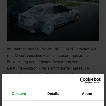
Im Rahmen des EU Projekt HiEFFICIENT arbeitet AVL
mit 32 europäischen Partnern zusammen an der
Entwicklung der nächsten Generation von
Leistungselektronik für elektrifizierte Fahrzeuge,
Ladeinfrastruktur und Testlösungen. Der
Schwerpunkt von AVL liegt auf modularer
Leistungselektronik für alle Arten von
Consent
Details
About
Elektrifizierungsprüfständen und den neuesten
Stromrichtertechnologien für elektrifizierte