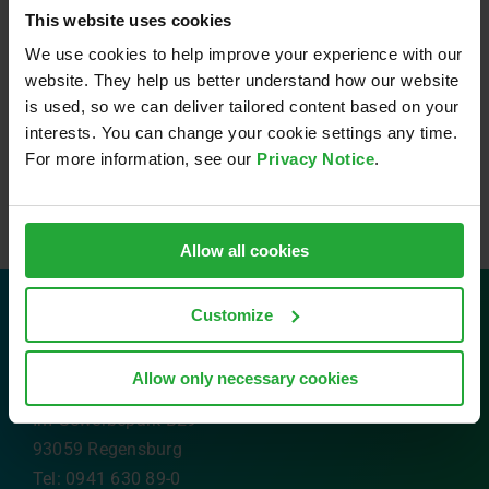
Fahrzeuge.
Read more …
This website uses cookies
We use cookies to help improve your experience with our
website. They help us better understand how our website
is used, so we can deliver tailored content based on your
interests. You can change your cookie settings any time.
For more information, see our
Privacy Notice
.
Allow all cookies
Customize
Contact
Allow only necessary cookies
AVL Software and Functions GmbH
Im Gewerbepark B29
93059 Regensburg
Tel: 0941 630 89-0